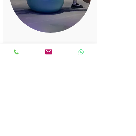
NUESTRO MÉTODO DE
RECUPERACIÓN
Realizamos una entrevista
personal para conocer tu
historial, tus necesidades y tus
objetivos específicos.
Elaboramos una planificación a
medida en función de los datos
obtenidos en la entrevista
previa.
Dependiendo de tu condición