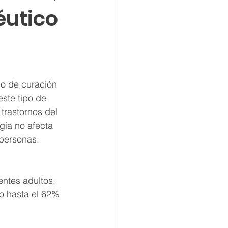
éutico
po de curación 
ste tipo de 
trastornos del 
ogía no afecta 
 personas.
ntes adultos. 
o hasta el 62% 