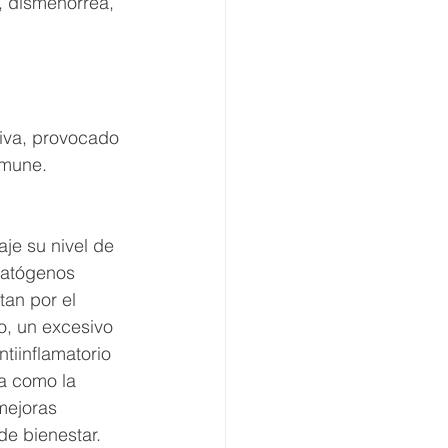
a, dismenorrea, 
iva, provocado 
nmune. 
je su nivel de 
patógenos 
an por el 
o, un excesivo 
tiinflamatorio 
a como la 
mejoras 
de bienestar.