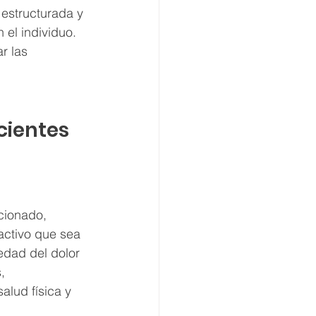
 estructurada y 
el individuo. 
r las 
cientes 
cionado, 
activo que sea 
edad del dolor 
, 
lud física y 