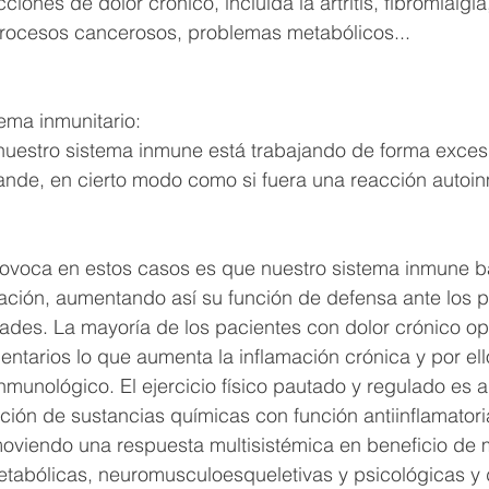
iones de dolor crónico, incluida la artritis, fibromialgi
procesos cancerosos, problemas metabólicos...
tema inmunitario:
 nuestro sistema inmune está trabajando de forma exces
nde, en cierto modo como si fuera una reacción autoi
provoca en estos casos es que nuestro sistema inmune ba
mación, aumentando así su función de defensa ante los 
des. La mayoría de los pacientes con dolor crónico opt
entarios lo que aumenta la inflamación crónica y por ell
nmunológico. El ejercicio físico pautado y regulado es an
ción de sustancias químicas con función antiinflamatori
moviendo una respuesta multisistémica en beneficio de 
etabólicas, neuromusculoesqueletivas y psicológicas y 