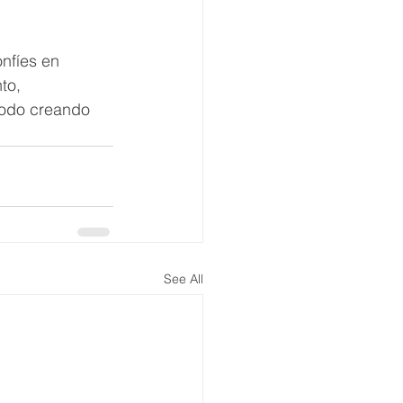
onfíes en 
to, 
todo creando 
See All