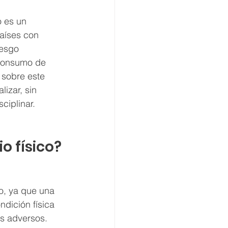
 es un 
aíses con 
esgo 
 consumo de 
s sobre este 
izar, sin 
ciplinar.
o físico?
o, ya que una 
ndición física 
s adversos. 