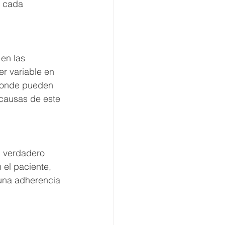
 cada 
en las 
r variable en 
 donde pueden 
 causas de este 
n verdadero 
el paciente, 
 una adherencia 