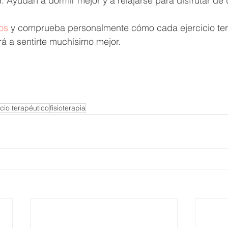
r. Ayudan a dormir mejor y a relajarse para disfrutar de
os
 y comprueba personalmente cómo cada ejercicio ter
rá a sentirte muchísimo mejor.
icio terapéutico
fisioterapia