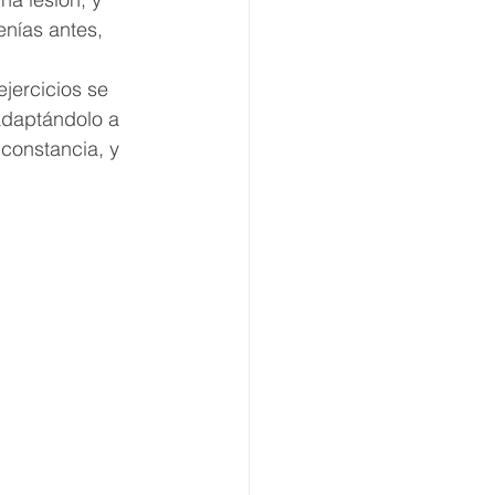
enías antes, 
jercicios se 
adaptándolo a 
 constancia, y 