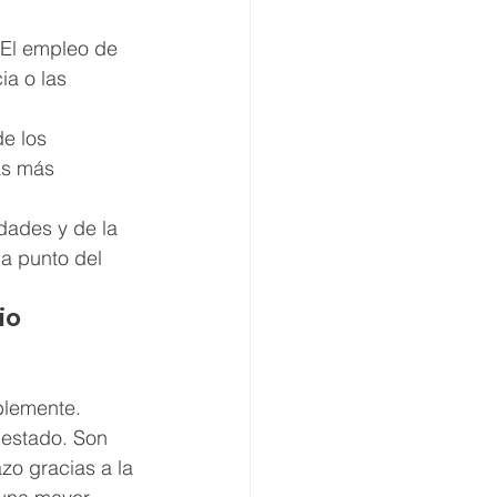
. El empleo de 
ia o las 
e los 
as más 
dades y de la 
a punto del 
io 
blemente. 
 estado. Son 
o gracias a la 