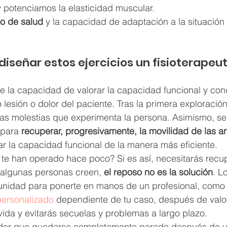
y potenciamos la elasticidad muscular.
do de salud
 y la capacidad de adaptación a la situación
 diseñar estos ejercicios un fisioterapeu
e la capacidad de valorar la capacidad funcional y cond
 lesión o dolor del paciente. Tras la primera exploración,
las molestias que experimenta la persona. Asimismo, s
 para 
recuperar, progresivamente, la movilidad de las ar
ar la capacidad funcional de la manera más eficiente.
 te han operado hace poco? Si es así, necesitarás recup
 algunas personas creen, 
el reposo no es la solución
. L
unidad para ponerte en manos de un profesional, como F
personalizado
 dependiente de tu caso, después de valor
ida y evitarás secuelas y problemas a largo plazo.
der que quedarse completamente parado después de un