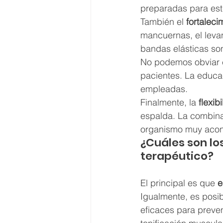
preparadas para este
También el 
fortaleci
mancuernas, el levan
bandas elásticas son
No podemos obviar 
pacientes. La educac
empleadas.
Finalmente, la 
flexib
espalda. La combinac
organismo muy acon
​¿Cuáles son lo
terapéutico?
El principal es que 
e
Igualmente, es posib
eficaces para preve