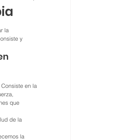
pia
r la 
onsiste y 
en 
. Consiste en la 
erza, 
ones que 
lud de la 
ecemos la 