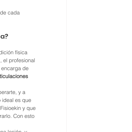
 de cada 
ta?
ición física 
 el profesional 
e encarga de 
ticulaciones 
erarte, y a 
o ideal es que 
isioekin y que 
arlo. Con esto 
a lesión, y 