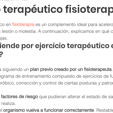
o terapéutico fisiotera
ico en 
fisioterapia
 es un complemento ideal para acelera
lesión o molestia. A continuación, explicamos en qué c
jas.
iende por ejercicio terapéutico 
?
a siguiendo un 
plan previo creado por un fisioterapeuta
rograma de entrenamiento compuesto de ejercicios de fu
eróbico, corrección y control de ciertas posturas y patr
r factores de riesgo
 que pudieran alterar el estado de sa
realiza.
l 
organismo vuelva a funcionar correctamente
. Restabl